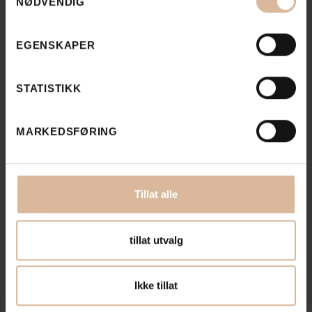
NØDVENDIG
EGENSKAPER
STATISTIKK
MARKEDSFØRING
Tillat alle
tillat utvalg
Se flere
Se alle
prosjekter
Ikke tillat