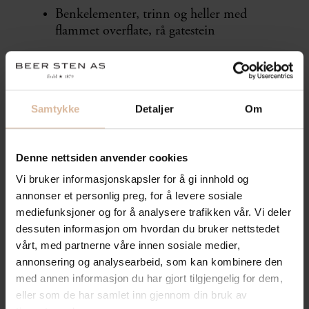
Benkelementer, trinn og heller med
flammet overflate, rå gatestein
Utførende: Uteanlegg AS
Samtykke
Detaljer
Om
Landskapsarkitekt: NSW Arkitektur
Byggherre: Drammensveien 149 AS
Denne nettsiden anvender cookies
Vi bruker informasjonskapsler for å gi innhold og
annonser et personlig preg, for å levere sosiale
mediefunksjoner og for å analysere trafikken vår. Vi deler
dessuten informasjon om hvordan du bruker nettstedet
vårt, med partnerne våre innen sosiale medier,
annonsering og analysearbeid, som kan kombinere den
med annen informasjon du har gjort tilgjengelig for dem,
eller som de har samlet inn gjennom din bruk av