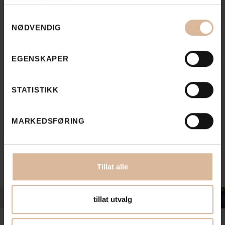
tjenestene deres.
Se flere
Se alle
prosjekter
Samtykkevalg
NØDVENDIG
EGENSKAPER
STATISTIKK
MARKEDSFØRING
Tillat alle
tillat utvalg