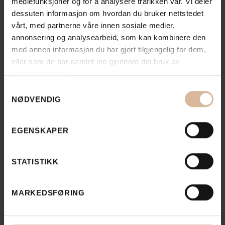
mediefunksjoner og for å analysere trafikken vår. Vi deler
dessuten informasjon om hvordan du bruker nettstedet
vårt, med partnerne våre innen sosiale medier,
annonsering og analysearbeid, som kan kombinere den
med annen informasjon du har gjort tilgjengelig for dem,
eller som de har samlet inn gjennom din bruk av
tjenestene deres.
Samtykkevalg
NØDVENDIG
EGENSKAPER
Se flere
Se alle
prosjekter
STATISTIKK
MARKEDSFØRING