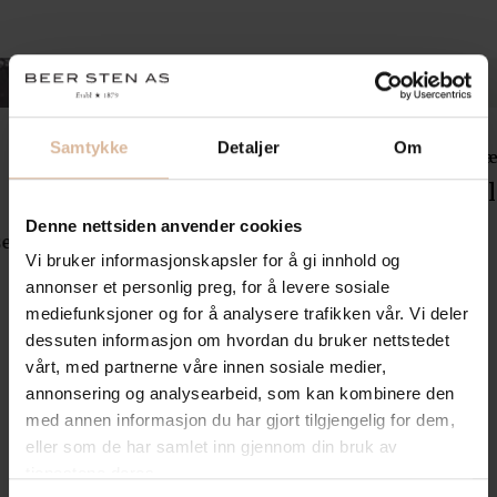
Samtykke
Detaljer
Om
Inspirasjon
Bæ
FAGPRATEN: Regjeringskvartalet
K
Denne nettsiden anvender cookies
ser
Hvordan naturstein skaper levende byrom
Vi bruker informasjonskapsler for å gi innhold og
annonser et personlig preg, for å levere sosiale
mediefunksjoner og for å analysere trafikken vår. Vi deler
dessuten informasjon om hvordan du bruker nettstedet
vårt, med partnerne våre innen sosiale medier,
annonsering og analysearbeid, som kan kombinere den
med annen informasjon du har gjort tilgjengelig for dem,
eller som de har samlet inn gjennom din bruk av
tjenestene deres.