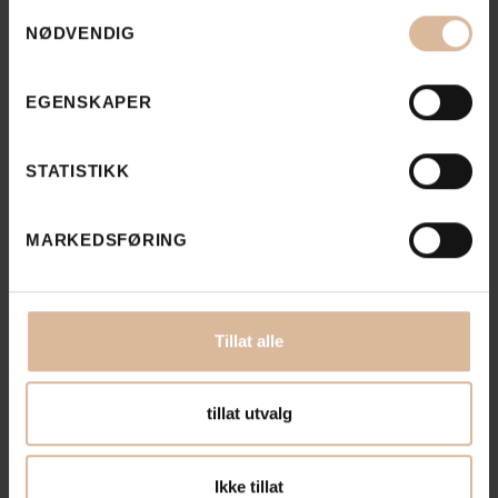
Samtykkevalg
NØDVENDIG
Bærekraft
Workshop
EGENSKAPER
Vi deler vår fagkunnskap for god
ressursutnyttelse og redusert forbruk. Du
STATISTIKK
får en systematisk gjennomgang med
innspill for økonomiske og miljømessige
MARKEDSFØRING
besparelser.
Les mer
Tillat alle
tillat utvalg
Ikke tillat