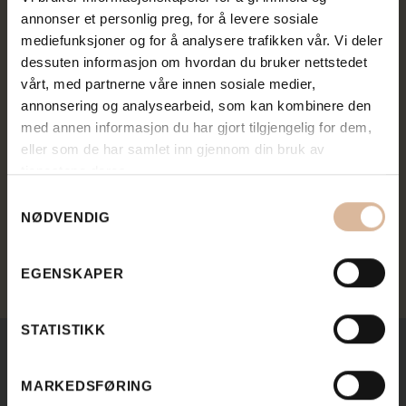
annonser et personlig preg, for å levere sosiale
mediefunksjoner og for å analysere trafikken vår. Vi deler
dessuten informasjon om hvordan du bruker nettstedet
Steinbruddet Krukåsen har en kapasitet på 300
vårt, med partnerne våre innen sosiale medier,
000 M2.
annonsering og analysearbeid, som kan kombinere den
med annen informasjon du har gjort tilgjengelig for dem,
eller som de har samlet inn gjennom din bruk av
tjenestene deres.
Koordinater: 59.085364 | 10.124760
Samtykkevalg
NØDVENDIG
EGENSKAPER
STATISTIKK
MARKEDSFØRING
Relevante steintyper