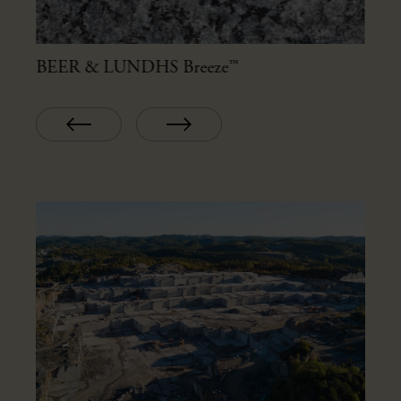
BEER & LUNDHS Breeze™
BE