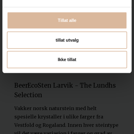
Tillat alle
tillat utvalg
Ikke tillat
BeerEcoSten Larvik - The Lundhs
Selection
Vakker norsk naturstein med helt
spesielle krystaller i ulike farger fra
Vestfold og Rogaland. Innen hver steintype
vil det være variasjon i farger og grad av