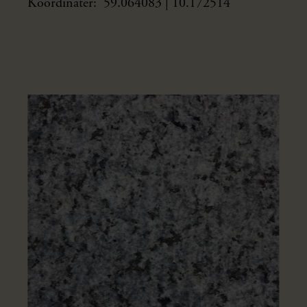
Koordinater: 59.064083 | 10.172514