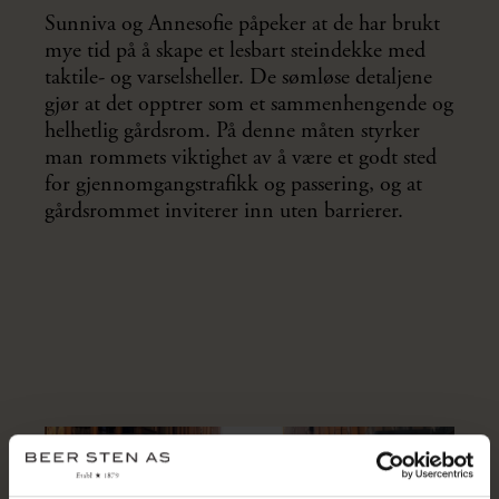
Sunniva og Annesofie påpeker at de har brukt
mye tid på å skape et lesbart steindekke med
taktile- og varselsheller. De sømløse detaljene
gjør at det opptrer som et sammenhengende og
helhetlig gårdsrom. På denne måten styrker
man rommets viktighet av å være et godt sted
for gjennomgangstrafikk og passering, og at
gårdsrommet inviterer inn uten barrierer.