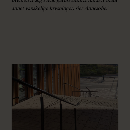
orienterer seg i hele gårdsrommet hindrer blant
annet vanskelige krysninger, sier Annesofie."