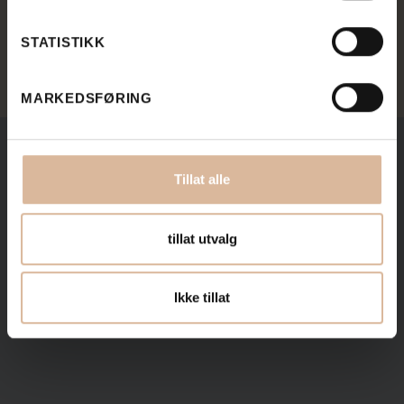
Kontakt oss på
beerlundhs@beersten.no
eller
les mer
her
.
STATISTIKK
MARKEDSFØRING
Tillat alle
Relevante steintyper
tillat utvalg
Ikke tillat