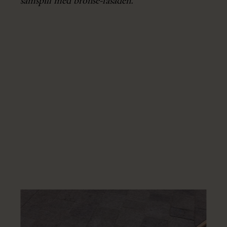
samspill med bronse-fasaden."