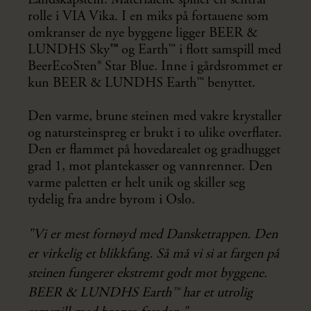
Landskapstein. Materialene spiller en sentral
rolle i VIA Vika. I en miks på fortauene som
omkranser de nye byggene ligger BEER &
LUNDHS Sky
™
og Earth™ i flott samspill med
BeerEcoSten® Star Blue. Inne i gårdsrommet er
kun BEER & LUNDHS Earth™ benyttet.
Den varme, brune steinen med vakre krystaller
og natursteinspreg er brukt i to ulike overflater.
Den er flammet på hovedarealet og gradhugget
grad 1, mot plantekasser og vannrenner. Den
varme paletten er helt unik og skiller seg
tydelig fra andre byrom i Oslo.
"Vi er mest fornøyd med Dansketrappen. Den
er virkelig et blikkfang. Så må vi si at fargen på
steinen fungerer ekstremt godt mot byggene.
BEER & LUNDHS Earth™ har et utrolig