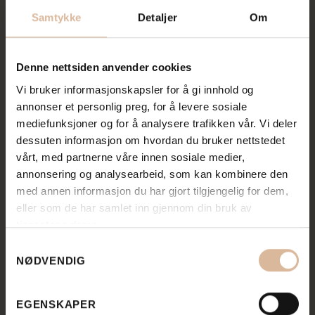
Samtykke
Detaljer
Om
Denne nettsiden anvender cookies
Vi bruker informasjonskapsler for å gi innhold og
annonser et personlig preg, for å levere sosiale
mediefunksjoner og for å analysere trafikken vår. Vi deler
Er du interessert i BEER &
dessuten informasjon om hvordan du bruker nettstedet
vårt, med partnerne våre innen sosiale medier,
LUNDHS Landskapstein?
annonsering og analysearbeid, som kan kombinere den
med annen informasjon du har gjort tilgjengelig for dem,
eller som de har samlet inn gjennom din bruk av
tjenestene deres.
Se vår kolleksjon av
Samtykkevalg
BEER & LUNDHS Landskapstein
NØDVENDIG
EGENSKAPER