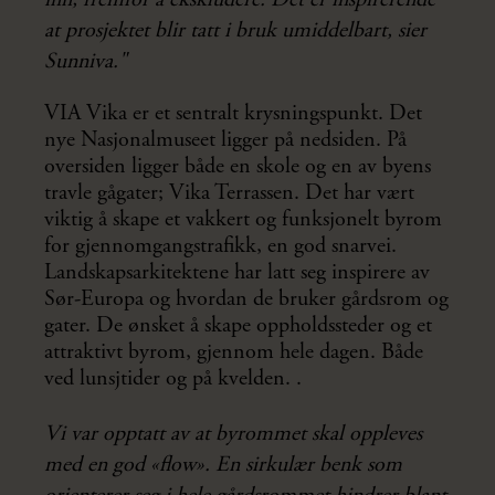
inn, fremfor å ekskludere. Det er inspirerende
at prosjektet blir tatt i bruk umiddelbart, sier
Sunniva."
VIA Vika er et sentralt krysningspunkt. Det
nye Nasjonalmuseet ligger på nedsiden. På
oversiden ligger både en skole og en av byens
travle gågater; Vika Terrassen. Det har vært
viktig å skape et vakkert og funksjonelt byrom
for gjennomgangstrafikk, en god snarvei.
Landskapsarkitektene har latt seg inspirere av
Sør-Europa og hvordan de bruker gårdsrom og
gater. De ønsket å skape oppholdssteder og et
attraktivt byrom, gjennom hele dagen. Både
ved lunsjtider og på kvelden. .
Vi var opptatt av at byrommet skal oppleves
med en god «flow». En sirkulær benk som