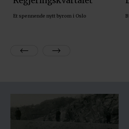
Regjeringskvartalet
r
Et spennende nytt byrom i Oslo
B