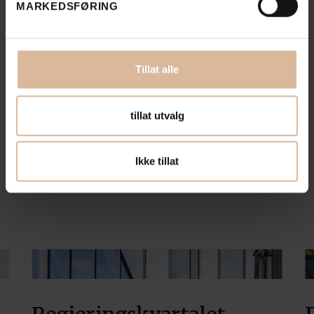
Se alle
MARKEDSFØRING
prosjekter
Tillat alle
tillat utvalg
Ikke tillat