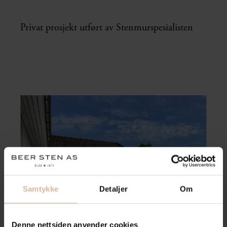
Privat prosjekt utført av Stenmurspesialisten
Samtykke
Detaljer
Om
Denne nettsiden anvender cookies