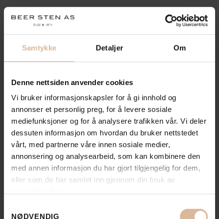
Utførende: Landskapsentreprenørene AS
Samtykke
Detaljer
Om
Landskapsarkitekt: Asplan Viak AS
Byggherre: BRG/Kruse Smith
Denne nettsiden anvender cookies
Vi bruker informasjonskapsler for å gi innhold og
annonser et personlig preg, for å levere sosiale
mediefunksjoner og for å analysere trafikken vår. Vi deler
dessuten informasjon om hvordan du bruker nettstedet
vårt, med partnerne våre innen sosiale medier,
annonsering og analysearbeid, som kan kombinere den
Se flere
med annen informasjon du har gjort tilgjengelig for dem,
Se alle
prosjekter
eller som de har samlet inn gjennom din bruk av
tjenestene deres.
Samtykkevalg
NØDVENDIG