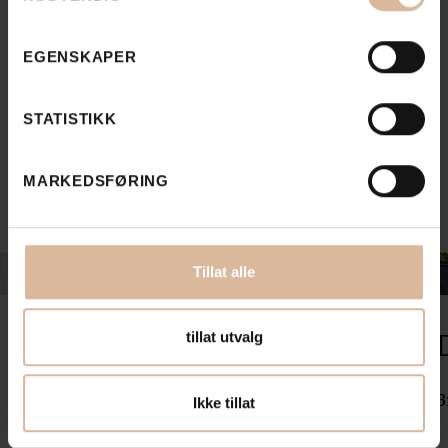
EGENSKAPER
STATISTIKK
MARKEDSFØRING
Tillat alle
Regjeringskvartalet
tillat utvalg
r
Et spennende nytt byrom i Oslo
B
Ikke tillat