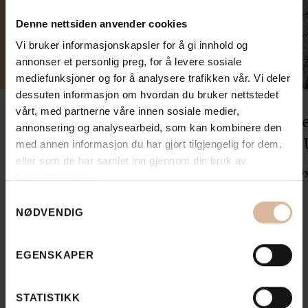
Denne nettsiden anvender cookies
Vi bruker informasjonskapsler for å gi innhold og
annonser et personlig preg, for å levere sosiale
mediefunksjoner og for å analysere trafikken vår. Vi deler
dessuten informasjon om hvordan du bruker nettstedet
vårt, med partnerne våre innen sosiale medier,
Beer Belegningsstein i naturstein
Be
annonsering og analysearbeid, som kan kombinere den
UU Små Standard Lys Grå
U
med annen informasjon du har gjort tilgjengelig for dem,
eller som de har samlet inn gjennom din bruk av
10x10x10
10
tjenestene deres.
Samtykkevalg
NØDVENDIG
EGENSKAPER
STATISTIKK