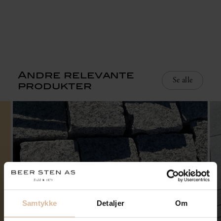
Andre relevante
Se alle
produkter
Samtykke
Detaljer
Om