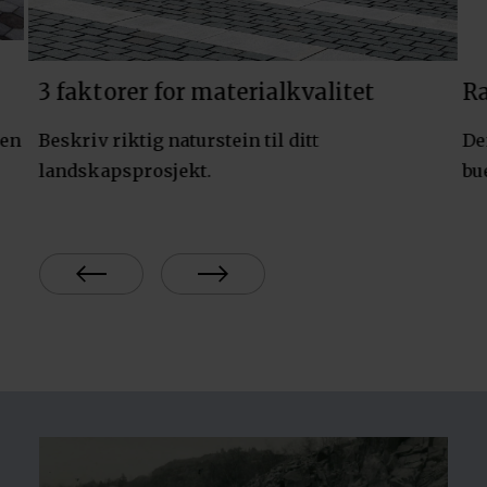
3 faktorer for materialkvalitet
Ra
ien
Beskriv riktig naturstein til ditt
De
landskapsprosjekt.
bu