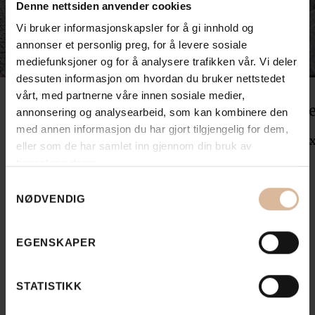
Denne nettsiden anvender cookies
Vi bruker informasjonskapsler for å gi innhold og
annonser et personlig preg, for å levere sosiale
mediefunksjoner og for å analysere trafikken vår. Vi deler
dessuten informasjon om hvordan du bruker nettstedet
vårt, med partnerne våre innen sosiale medier,
Beer Smågatestein Grape Red
Be
annonsering og analysearbeid, som kan kombinere den
med annen informasjon du har gjort tilgjengelig for dem,
8/10x8/10x8/10
14
eller som de har samlet inn gjennom din bruk av
tjenestene deres.
Samtykkevalg
NØDVENDIG
EGENSKAPER
STATISTIKK