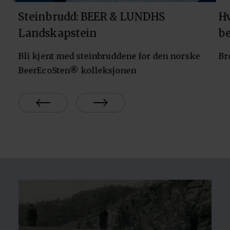
Steinbrudd: BEER & LUNDHS
Hv
Landskapstein
be
Bli kjent med steinbruddene for den norske
Br
BeerEcoSten® kolleksjonen