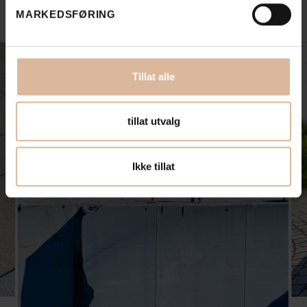
Tips & Råd
MARKEDSFØRING
Se alle
Tillat alle
tillat utvalg
Ikke tillat