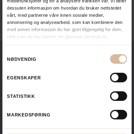
mediefunksjoner og for å analysere trafikken vår. Vi deler
dessuten informasjon om hvordan du bruker nettstedet
Send oss en mail
vårt, med partnerne våre innen sosiale medier,
annonsering og analysearbeid, som kan kombinere den
med annen informasjon du har gjort tilgjengelig for dem,
eller som de har samlet inn gjennom din bruk av
tjenestene deres.
Samtykkevalg
NØDVENDIG
EGENSKAPER
STATISTIKK
MARKEDSFØRING