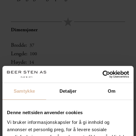
Dimensjoner
Bredde:
37
Lengde:
100
Høyde:
14
Fas i cm:
2 cm avrunding
Samtykke
Detaljer
Om
Overflate/bearbeiding:
Denne nettsiden anvender cookies
Flammet topp og front, resten saget
Vi bruker informasjonskapsler for å gi innhold og
Farge:
Grå
annonser et personlig preg, for å levere sosiale