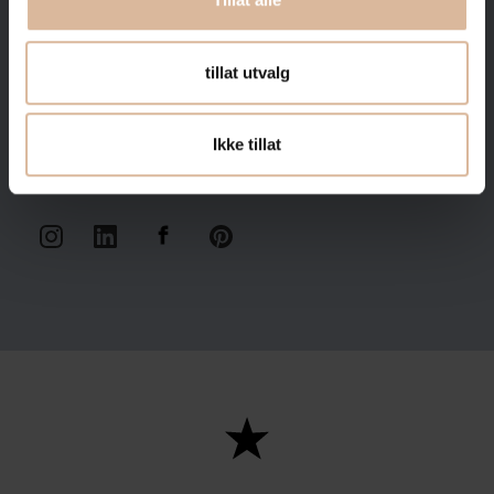
fra oss?
tillat utvalg
Ikke tillat
Vi vil aldri dele e-posten din med tredjeparter.