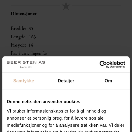
Dimensjoner
Bredde:
35
Lengde:
163
Høyde:
14
Fas i cm:
Ingen fas
Samtykke
Detaljer
Om
Overflate/bearbeiding:
Flammet topp, råhogd front og ender, resten saget.
Denne nettsiden anvender cookies
Farge:
Grå
Vi bruker informasjonskapsler for å gi innhold og
annonser et personlig preg, for å levere sosiale
mediefunksjoner og for å analysere trafikken vår. Vi deler
Send oss en mail