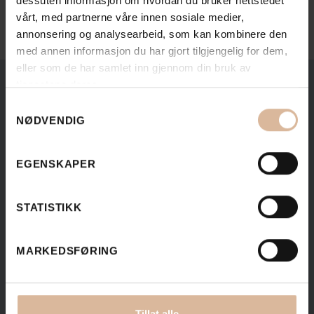
dessuten informasjon om hvordan du bruker nettstedet
vårt, med partnerne våre innen sosiale medier,
annonsering og analysearbeid, som kan kombinere den
med annen informasjon du har gjort tilgjengelig for dem,
eller som de har samlet inn gjennom din bruk av
tjenestene deres.
Samtykkevalg
NØDVENDIG
EGENSKAPER
STATISTIKK
MARKEDSFØRING
Vil du motta innholdsrike nyhetsbrev
Tillat alle