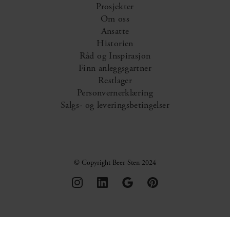
Prosjekter
Om oss
Ansatte
Historien
Råd og Inspirasjon
Finn anleggsgartner
Restlager
Personvernerklæring
Salgs- og leveringsbetingelser
© Copyright Beer Sten 2024