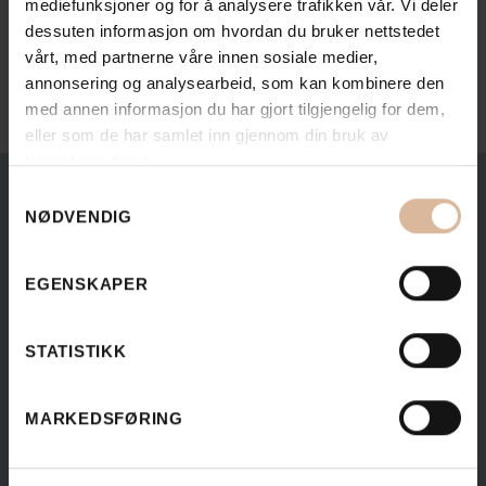
mediefunksjoner og for å analysere trafikken vår. Vi deler
dessuten informasjon om hvordan du bruker nettstedet
Send oss en mail
vårt, med partnerne våre innen sosiale medier,
annonsering og analysearbeid, som kan kombinere den
med annen informasjon du har gjort tilgjengelig for dem,
eller som de har samlet inn gjennom din bruk av
tjenestene deres.
Samtykkevalg
NØDVENDIG
EGENSKAPER
STATISTIKK
MARKEDSFØRING