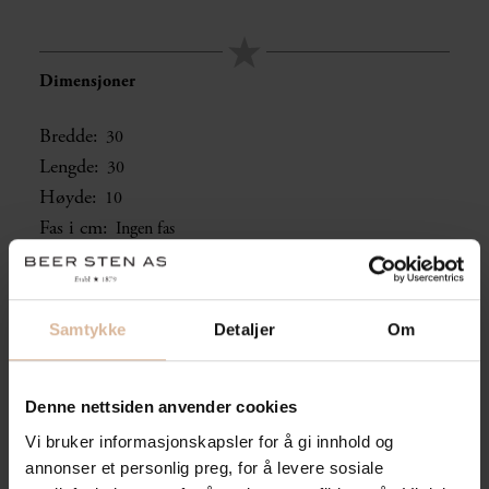
Dimensjoner
Bredde:
30
Lengde:
30
Høyde:
10
Fas i cm:
Ingen fas
Samtykke
Detaljer
Om
Bruksområder:
Park- og byrom
Overflate/bearbeiding:
Denne nettsiden anvender cookies
Sandblåst overflate, resterende sider saget
Vi bruker informasjonskapsler for å gi innhold og
Farge:
Mørk Grå
annonser et personlig preg, for å levere sosiale