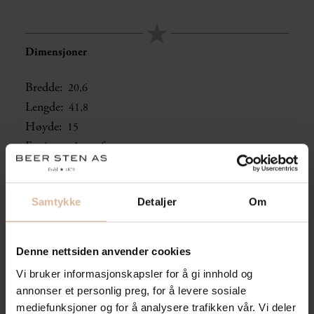
Dimensjoner
Bredde:
20,6
Lengde:
41,8
Høyde:
15
Fas i cm:
Ingen fas
Samtykke
Detaljer
Om
Overflate/bearbeiding:
Denne nettsiden anvender cookies
Flammet topp, saget bunn, 4 sider råsplittet
Farge:
Svart
Vi bruker informasjonskapsler for å gi innhold og
annonser et personlig preg, for å levere sosiale
mediefunksjoner og for å analysere trafikken vår. Vi deler