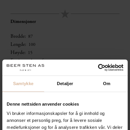
Dimensjoner
Bredde:
87
Lengde:
100
Høyde:
15
Fas i cm:
Ingen fas
Samtykke
Detaljer
Om
Overflate/bearbeiding:
Denne nettsiden anvender cookies
Flammet topp og ett hjørne, resten saget
Farge:
Grå
Vi bruker informasjonskapsler for å gi innhold og
annonser et personlig preg, for å levere sosiale
mediefunksjoner og for å analysere trafikken vår. Vi deler