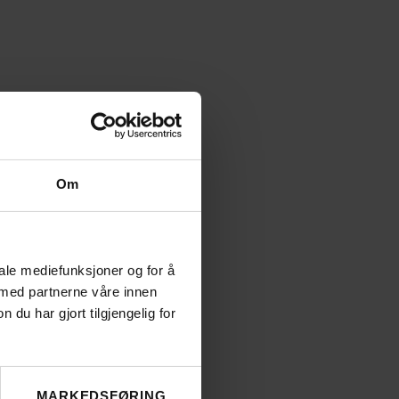
Om
iale mediefunksjoner og for å
 med partnerne våre innen
u har gjort tilgjengelig for
MARKEDSFØRING