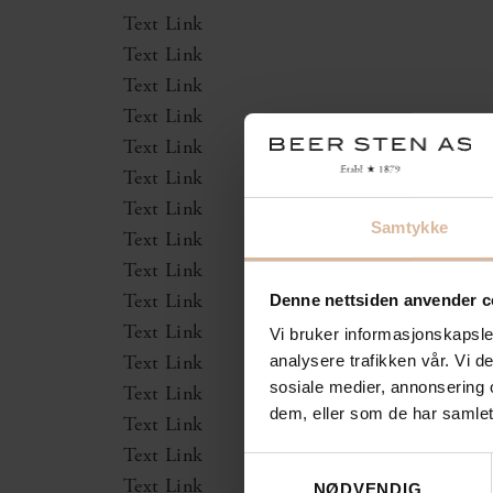
Text Link
Text Link
Text Link
Text Link
Text Link
Text Link
Text Link
Samtykke
Text Link
Text Link
Denne nettsiden anvender c
Text Link
Text Link
Vi bruker informasjonskapsler
analysere trafikken vår. Vi 
Text Link
sosiale medier, annonsering 
Text Link
dem, eller som de har samlet
Text Link
Text Link
Samtykkevalg
Text Link
NØDVENDIG